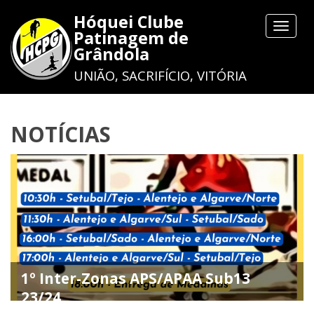
Hóquei Clube
Toggle
Patinagem de
navigat
Grândola
UNIÃO, SACRIFÍCIO, VITÓRIA
NOTÍCIAS
1º Inter-Zonas APS/APAA Sub13
23/24