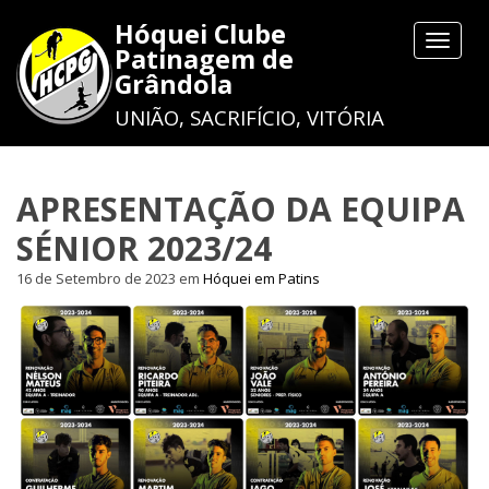
Hóquei Clube
Toggle
Patinagem de
navigat
Grândola
UNIÃO, SACRIFÍCIO, VITÓRIA
APRESENTAÇÃO DA EQUIPA
SÉNIOR 2023/24
16 de Setembro de 2023
em
Hóquei em Patins