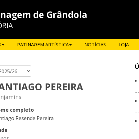
inagem de Grândola
ÓRIA
S
PATINAGEM ARTÍSTICA
NOTÍCIAS
LOJA
Ú
ANTIAGO PEREIRA
njamins
me completo
ntiago Resende Pereira
ade
anos