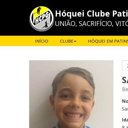
Hóquei Clube Pat
UNIÃO, SACRIFÍCIO, VIT
INÍCIO
CLUBE
HÓQUEI EM PATIN
S
Be
No
Sa
Id
8 