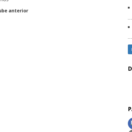
ube anterior
D
P